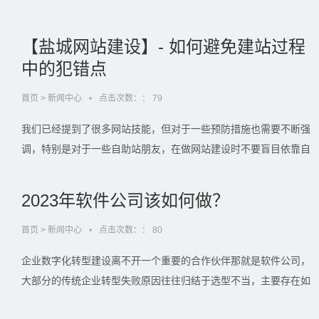
的盐城网络公司，今天小编就来说一下怎么选择一家靠谱的盐城网
络公司。一、团队策划能力网络公司的策划团队，简单来说就是商
【盐城网站建设】- 如何避免建站过程
务以及产品经理。他们必须…...
中的犯错点
首页
>
新闻中心
•
点击次数：：
79
我们已经提到了很多网站技能，但对于一些预防措施也需要不断强
调，特别是对于一些自助站朋友，在做网站建设时不要盲目依靠自
己的感觉随机建设，学习更多的站技能，更注意脚下的站地雷。随
着互联网平台的不断升温，越来越多的企业开始关注企业网站建设
2023年软件公司该如何做？
部分。那在网站建设过程中…...
首页
>
新闻中心
•
点击次数：：
80
企业数字化转型建设离不开一个重要的合作伙伴那就是软件公司，
大部分的传统企业转型失败原因往往归结于选型不当，主要存在如
下问题：1.软件公司售前与实施脱节：售前方案几乎是完美的，企