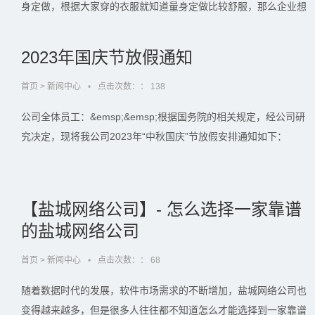
身定做，根据大家穿的衣服就知道量身定做比较舒服，那么企业想
要实现信息化管理也是需要这样量身定做这样一个软件，下面我们
小编来给大家说一些软件定制开发的优势有哪些。&emsp;&emsp;
2023年国庆节放假通知
一、针对性强…...
首页
>
新闻中心
•
点击次数：：
138
公司全体员工：&emsp;&emsp;根据国务院的相关规定，经公司研
究决定，现将我公司2023年“中秋国庆”节放假安排通知如下：
&emsp;&emsp;2023年9月29日至10月6日放假，共8天。10月7
日、8日正常上班。由此给您带来的不便，敬请谅解！感谢广大的
新老客户长久以来的大…...
【盐城网络公司】- 怎么选择一家靠谱
的盐城网络公司
首页
>
新闻中心
•
点击次数：：
68
随着数据时代的发展，软件市场需求的不断增加，盐城网络公司也
变得越来越多，但是很多人往往都不知道怎么才能选择到一家靠谱