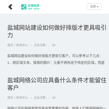
全部
盐城网站建设如何做好排版才更具吸引
力
首页
>
新闻中心
•
点击次数：：
86
盐城网站建设如何做好排版才更吸引客户，可以参考以下几点：
1、跨区域文本，错落的图片：元素不再拘泥于特定的区域，而是
互相交叉叠加排布，是当今的一个排版设计趋势。2、图片为主，
分屏布局，跨区域文本：如果想齐纳轨道视觉信息，可以让图片占
盐城网络公司应具备什么条件才能留住
据尽可能大的空间。3、侧边栏列…...
客户
首页
>
新闻中心
•
点击次数：：
68
网络公司在网络里面具备非常重要的作用，他是人们使用网络的一