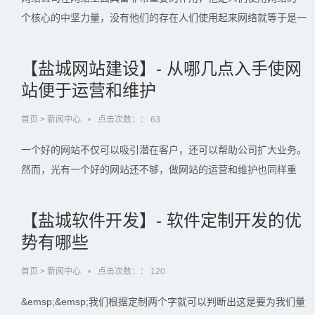
个核心的中坚力量，没有他们的存在人们使用起来网络就等于是一
团糟，也正是因为有了他们的存在网络才会更加的和谐安宁，并且
可以有效的保证人们可以很简单的浏览自己需要的网站，这部分具
【盐城网站建设】- 从哪几点入手使网
有非常重要的作用，满足了…...
站便于运营和维护
首页
>
新闻中心
•
点击次数：：
63
一个好的网站不仅可以吸引潜在客户，还可以帮助公司扩大业务。
然而，光有一个好的网站还不够，做网站的运营和维护也同样重
要。做网站让网站便于维护，不仅能够提高网站的可靠性和性能，
还能够降低运营成本和时间成本。 那么如何让能让网站便于运营
【盐城软件开发】- 软件定制开发的优
和维护，下面小编告诉你从哪几…...
势有哪些
首页
>
新闻中心
•
点击次数：：
120
&emsp;&emsp;我们根据定制两个字就可以判断出这是要为我们量